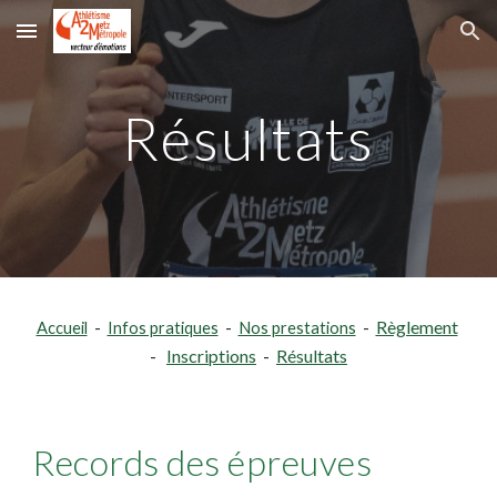
Skip to main content
Skip to navigation
Résultats
Règlement
Accueil
-
Infos pratiques
-
Nos prestations
-
Inscriptions
Résultats
-
-
Records des épreuves