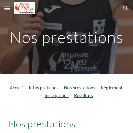
Skip to main content
Skip to navigation
Nos prestations
Règlement
Accueil
-
Infos pratiques
-
Nos prestations
-
Inscriptions
Résultats
-
-
Nos prestations